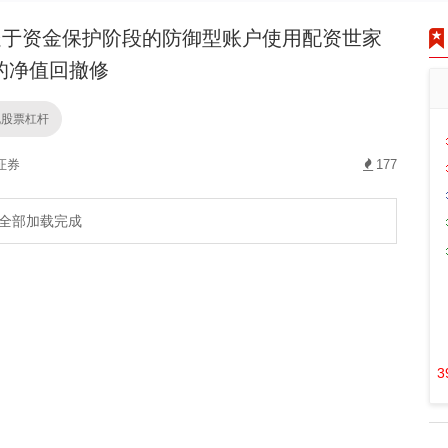
于资金保护阶段的防御型账户使用配资世家
的净值回撤修
规股票杠杆
证券
177
全部加载完成
3