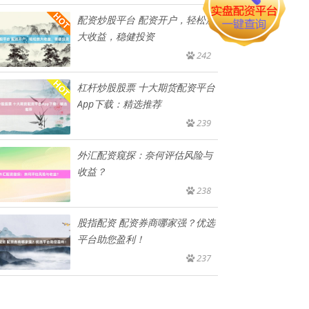
配资炒股平台 配资开户，轻松放
大收益，稳健投资
242
杠杆炒股股票 十大期货配资平台
App下载：精选推荐
239
外汇配资窥探：奈何评估风险与
收益？
238
股指配资 配资券商哪家强？优选
平台助您盈利！
237